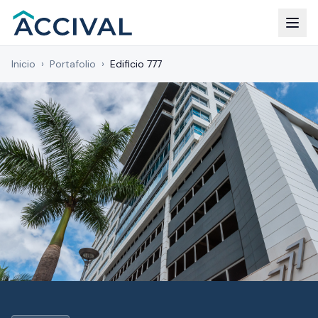
Inicio
›
Portafolio
›
Edificio 777